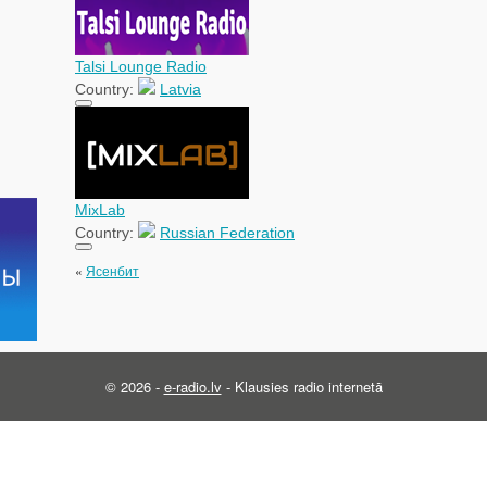
Talsi Lounge Radio
Country:
Latvia
MixLab
Country:
Russian Federation
«
Ясенбит
© 2026 -
e-radio.lv
- Klausies radio internetā