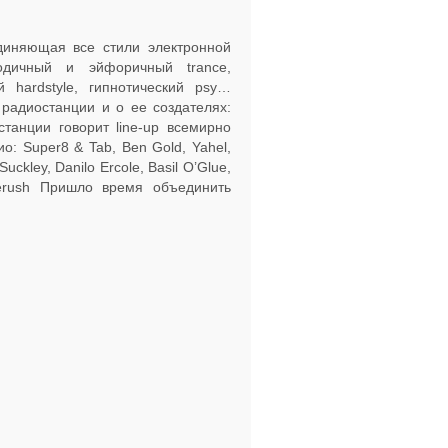
диняющая все стили электронной
одичный и эйфоричный trance,
 hardstyle, гипнотический psy…
радиостанции и о ее создателях:
танции говорит line-up всемирно
о: Super8 & Tab, Ben Gold, Yahel,
uckley, Danilo Ercole, Basil O’Glue,
nerush Пришло время объединить