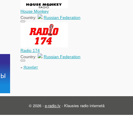
House Monkey
Country:
Russian Federation
Radio 174
Country:
Russian Federation
«
Ясенбит
© 2026 -
e-radio.lv
- Klausies radio internetā