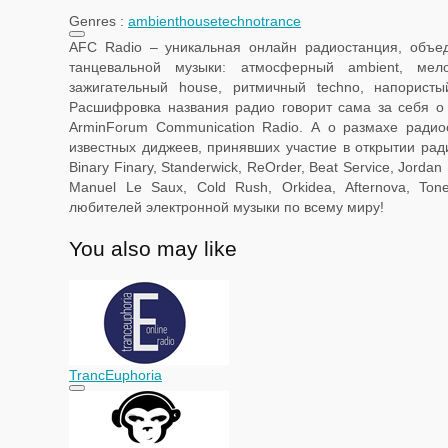
Genres :
ambient
house
techno
trance
AFC Radio – уникальная онлайн радиостанция, объе
танцевальной музыки: атмосферный ambient, мел
зажигательный house, ритмичный techno, напористый
Расшифровка названия радио говорит сама за себя о 
ArminForum Communication Radio. А о размахе радиос
известных диджеев, принявших участие в открытии ради
Binary Finary, Standerwick, ReOrder, Beat Service, Jordan S
Manuel Le Saux, Cold Rush, Orkidea, Afternova, To
любителей электронной музыки по всему миру!
You also may like
TrancEuphoria