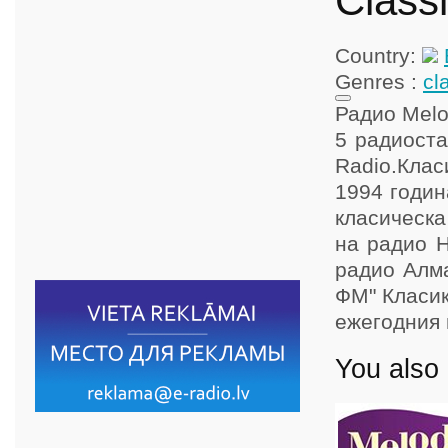
Class
Country:
Genres :
cl
Радио Melo
5 радиоста
Radio.Клас
1994 годин
класическа
на радио Н
радио Алм
ФМ" Класик
ежегодния 
You also 