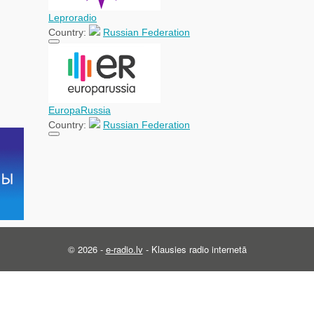
Leproradio
Country:
Russian Federation
EuropaRussia
Country:
Russian Federation
© 2026 -
e-radio.lv
- Klausies radio internetā