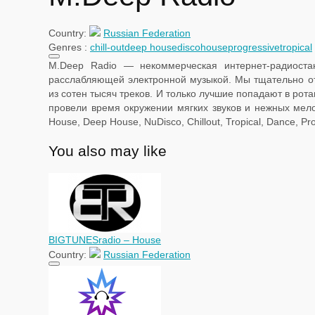
Country:
Russian Federation
Genres :
chill-out
deep house
disco
house
progressive
tropical
M.Deep Radio — некоммерческая интернет-радиоста
расслабляющей электронной музыкой. Мы тщательно о
из сотен тысяч треков. И только лучшие попадают в рот
провели время окружении мягких звуков и нежных мел
House, Deep House, NuDisco, Chillout, Tropical, Dance, Pr
You also may like
BIGTUNESradio – House
Country:
Russian Federation