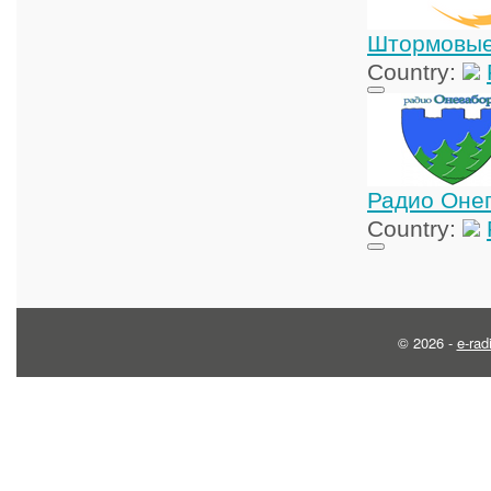
Штормовые
Country:
Радио Оне
Country:
© 2026 -
e-rad