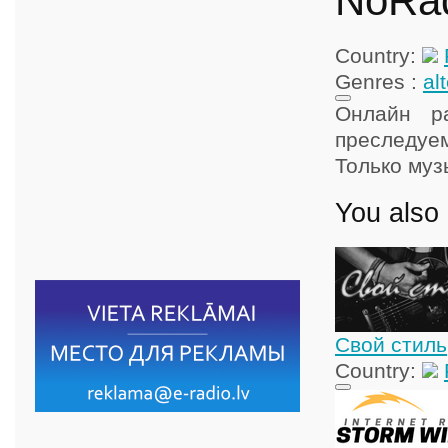
NoRa
Country:
Genres :
al
Онлайн р
преследуем
Только муз
You also 
Свой стиль
Country: