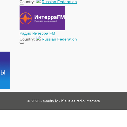
Country:
Russian Federation
Радио Интерра FM
Country:
Russian Federation
© 2026 -
e-radio.lv
- Klausies radio internetā