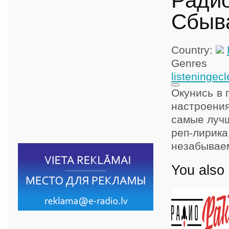
Рад
Сбыв
Country:
Ge
listening
ecl
Окунись в 
настроен
самые лучш
реп-лирик
незабывае
You also 