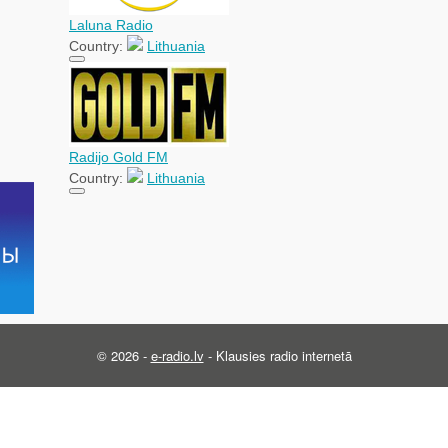
Laluna Radio
Country:
Lithuania
Radijo Gold FM
Country:
Lithuania
© 2026 -
e-radio.lv
- Klausies radio internetā