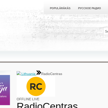
POPULĀRĀKĀS
РУССКОЕ РАДИО
Lithuania
RadioCentras
OFFLINE
LIVE
RadioCentras