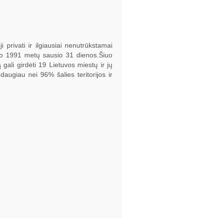
i privati ir ilgiausiai nenutrūkstamai
s nuo 1991 metų sausio 31 dienos.Šiuo
ali girdėti 19 Lietuvos miestų ir jų
 daugiau nei 96% šalies teritorijos ir