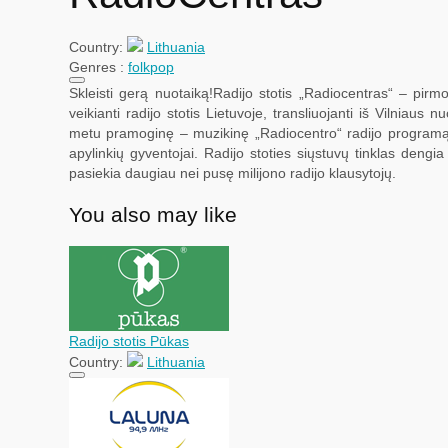
Country:
Lithuania
Genres :
folk
pop
Skleisti gerą nuotaiką!Radijo stotis „Radiocentras“ – pirmoj
veikianti radijo stotis Lietuvoje, transliuojanti iš Vilniau
metu pramoginę – muzikinę „Radiocentro“ radijo programą g
apylinkių gyventojai. Radijo stoties siųstuvų tinklas dengia
pasiekia daugiau nei pusę milijono radijo klausytojų.
You also may like
Radijo stotis Pūkas
Country:
Lithuania