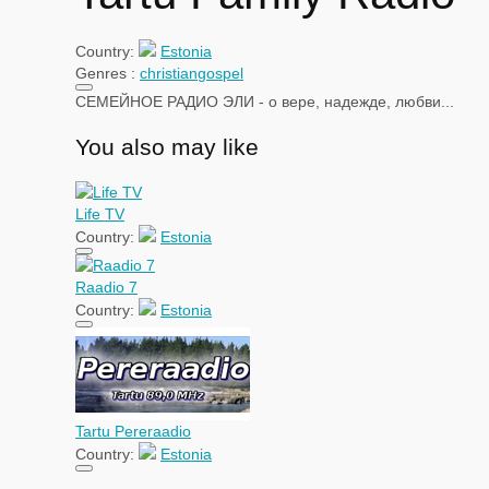
Country:
Estonia
Genres :
christian
gospel
СЕМЕЙНОЕ РАДИО ЭЛИ - о вере, надежде, любви...
You also may like
Life TV
Country:
Estonia
Raadio 7
Country:
Estonia
Tartu Pereraadio
Country:
Estonia