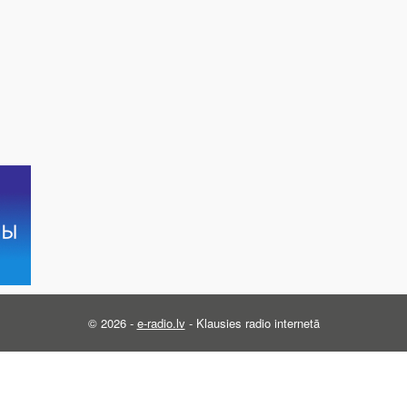
© 2026 -
e-radio.lv
- Klausies radio internetā