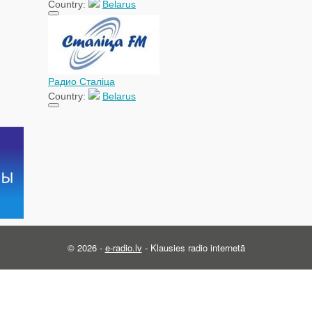
Country:
Belarus
Радио Сталіца
Country:
Belarus
© 2026 -
e-radio.lv
- Klausies radio internetā