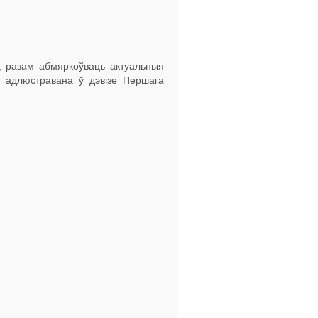
ў, разам абмяркоўваць актуальныя
а адлюстравана ў дэвізе Першага