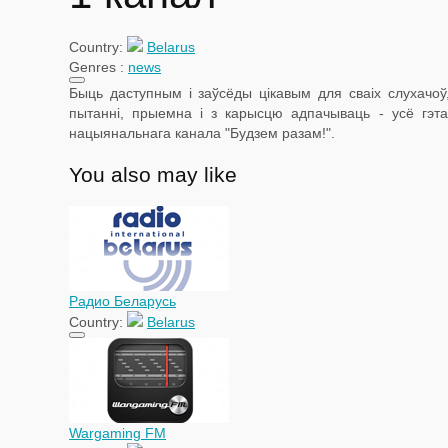
Country:
Belarus
Genres :
news
Быць даступным і заўсёды цікавым для сваіх слухачо
пытанні, прыемна і з карысцю адпачываць - усё гэт
нацыянальнага канала "Будзем разам!".
You also may like
Рaдио Беларусь
Country:
Belarus
Wargaming FM