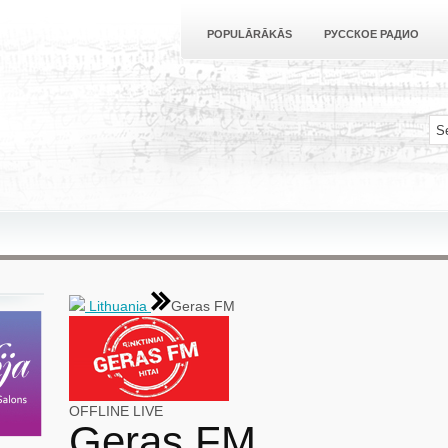
POPULĀRĀKĀS
РУССКОЕ РАДИО
Lithuania
Geras FM
OFFLINE
LIVE
Geras FM