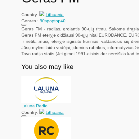
Country:
Lithuania
Genres :
90s
pop
top40
Geras FM - radijas, grojantis 90-ųjų ritmu. Sakome drąsiai
Geras FM eteryje didžiausi 90-ųjų hitai EURODANCE, E
Ir netik...mūsų eteryje išgirsite kūrinius, valdančius šių d
Jūsų mylimi laidų vedėjai, įdomios rubrikos, informatyvios žini
Tavo radijo stotis (Jei gimei 1991-aisiais dar nereiškia kad to
You also may like
Laluna Radio
Country:
Lithuania