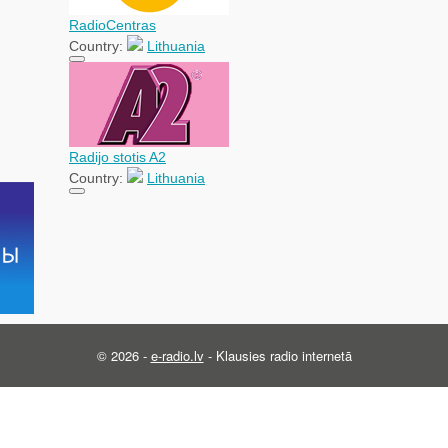
RadioCentras
Country:
Lithuania
Radijo stotis A2
Country:
Lithuania
© 2026 -
e-radio.lv
- Klausies radio internetā