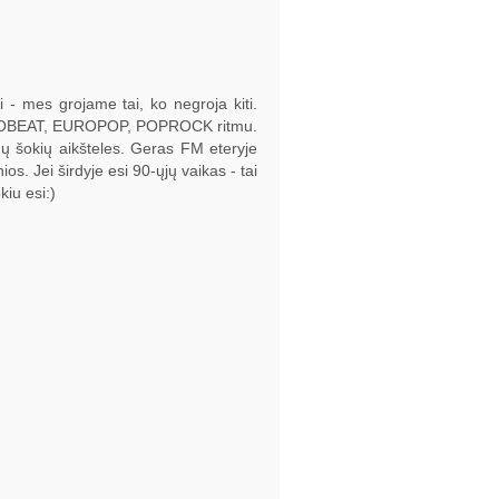
 - mes grojame tai, ko negroja kiti.
UROBEAT, EUROPOP, POPROCK ritmu.
ienų šokių aikšteles. Geras FM eteryje
os. Jei širdyje esi 90-ųjų vaikas - tai
kiu esi:)