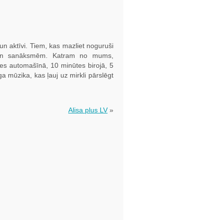
 un aktīvi. Tiem, kas mazliet noguruši
 un sanāksmēm. Katram no mums,
tes automašīnā, 10 minūtes birojā, 5
ga mūzika, kas ļauj uz mirkli pārslēgt
Alisa plus LV
»