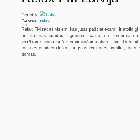
Country:
Latvia
Genres :
relax
Relax FM radīts visiem, kas jūtas pašpietiekami, ir atbildīgi
no ikdienas kņadas, līgumiem, pārrunām, lēmumiem
vairākas reizes dienā ir nepieciešams atvilkt elpu. 15 minū
minūtes pusdienu laikā - augstas kvalitātes, smalka, talantī
domas.