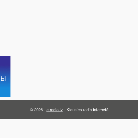
© 2026 -
e-radio.lv
- Klausies radio internetā